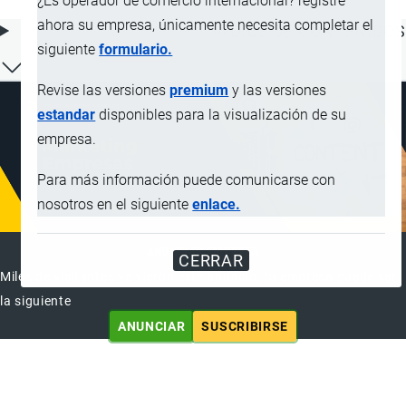
¿Es operador de comercio internacional? registre
ahora su empresa, únicamente necesita completar el
ÍNDICE DE CONTENIDOS
siguiente
formulario.
Revise las versiones
premium
y las versiones
estandar
disponibles para la visualización de su
empresa.
Para más información puede comunicarse con
nosotros en el siguiente
enlace.
ANUNCIAR EMPRESA
CERRAR
Miles de visitantes ya vieron este anuncio, tu empresa puede ser
la siguiente
ANUNCIAR
SUSCRIBIRSE