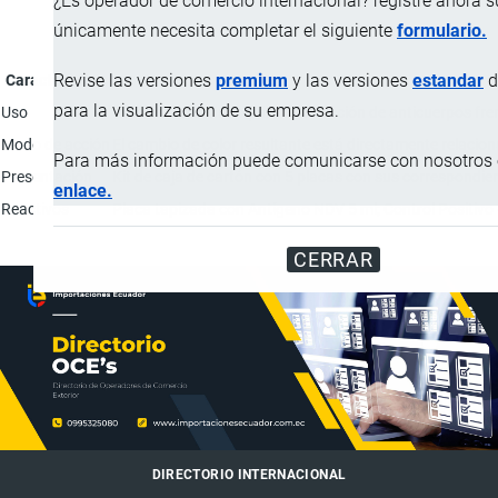
¿Es operador de comercio internacional? registre ahora 
únicamente necesita completar el siguiente
formulario.
Revise las versiones
premium
y las versiones
estandar
d
Característica
para la visualización de su empresa.
Uso
El kit esta diseñado para la detección de anticuerpos fr
Modo de acción
El cambio de color resultante está directamente relacio
Para más información puede comunicarse con nosotros e
Presentación
Kit de caja de cartón con 5 placas con sus correspondient
enlace.
Reactivos
Placa tapizada con Antígeno NDV 5 ml; Control Positivo
CERRAR
DIRECTORIO INTERNACIONAL