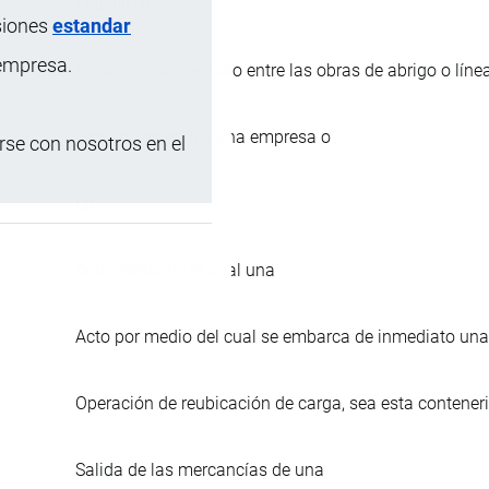
El delito de
siones
estandar
 empresa.
Espacio comprendido entre las obras de abrigo o línea 
Acuerdo en el que una empresa o
se con nosotros en el
La
Acto mediante el cual una
Acto por medio del cual se embarca de inmediato un
Operación de reubicación de carga, sea esta conteneri
Salida de las mercancías de una