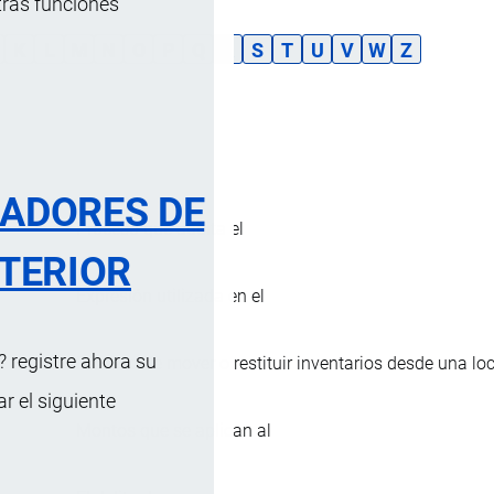
tras funciones
K
L
M
N
O
P
Q
R
S
T
U
V
W
Z
escendente
RADORES DE
Proceso que audita el
TERIOR
Expresión utilizada en el
 registre ahora su
Proceso de mover o restituir inventarios desde una l
 el siguiente
Montos que se aplican al