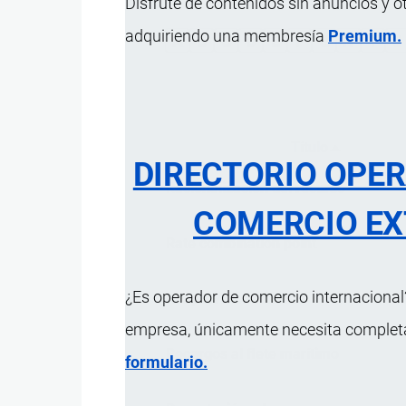
Disfrute de contenidos sin anuncios y o
adquiriendo una membresía
Premium.
A
B
C
D
E
F
G
H
I
J
Título
Ordenar d
DIRECTORIO OPE
Racionalización del recurso
COMERCIO EX
Rate combination point
¿Es operador de comercio internacional?
Reaprovisionamiento
empresa, únicamente necesita completar
Recargos al flete marítimo
formulario.