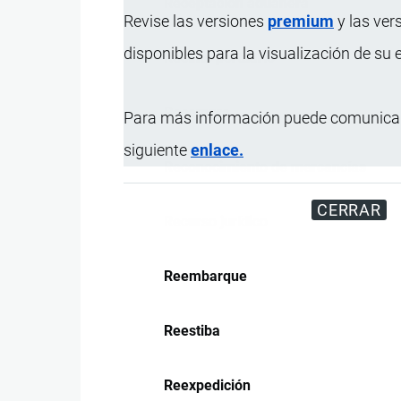
Receptación aduanera
Revise las versiones
premium
y las ver
disponibles para la visualización de su
Recinto portuario
Recompra
Para más información puede comunicar
siguiente
enlace.
Reconocimiento de mercancías
CERRAR
Recurso jurídico
Reembarque
Reestiba
Reexpedición