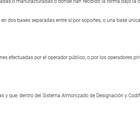
icadas o manufacturadas o donde han recibido la forma bajo la c
e en dos bases separadas entre sí por soportes, o una base úni
es efectuadas por el operador público, o por los operadores p
cías y que, dentro del Sistema Armonizado de Designación y Codi