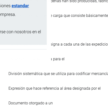
País en el cual las mercaderías han sido producidas, fabr
siones
estandar
 empresa.
Plataforma reutilizable de carga que consiste básicament
se con nosotros en el
Término genérico que designa a cada una de las expedicion
Implemento que se utiliza para el
División sistemática que se utiliza para codificar mercan
Expresión que hace referencia al área designada por el
Documento otorgado a un