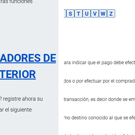
tras funciones
K
L
M
N
O
P
Q
R
S
T
U
V
W
Z
cendente
RADORES DE
Término que se emplea para indicar que el pago debe efect
TERIOR
Pagos realmente efectuados o por efectuar por el comprad
 registre ahora su
País donde se efectúa la transacción, es decir donde se emi
 el siguiente
País declarado como último destino conocido al que se ef