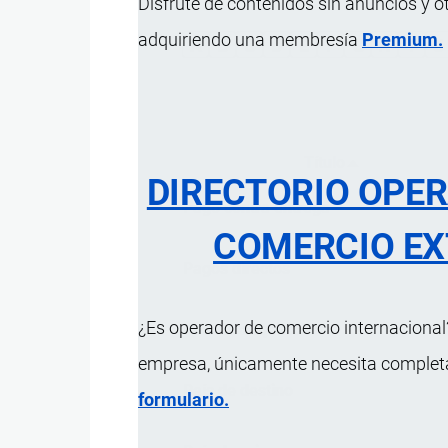
Disfrute de contenidos sin anuncios y o
adquiriendo una membresía
Premium.
A
B
C
D
E
F
G
H
I
J
Título
Ordenar des
DIRECTORIO OPE
Pago contra entrega
COMERCIO EX
Pagos directos
¿Es operador de comercio internacional?
País de adquisición
empresa, únicamente necesita completar
País de destino
formulario.