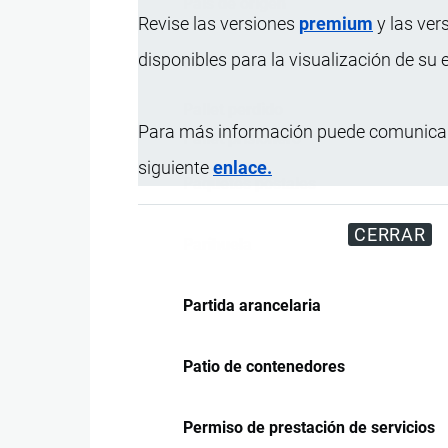
País de origen
Revise las versiones
premium
y las ver
disponibles para la visualización de su
Pallet
Pallet perdido
Para más información puede comunicar
Pallet prisionero
siguiente
enlace.
Paquetes postales
CERRAR
Parihuela
Partida arancelaria
Patio de contenedores
Permiso de prestación de servicios