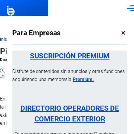
Pasar al contenido principal
Men
×
Para Empresas
Ruta
Inicio
Diccionario
Picking
de
SUSCRIPCIÓN PREMIUM
Diccionario
por
Importaciones …
, 8 Septiembre, 2024
navegación
1 MINUTO
Disfrute de contenidos sin anuncios y otras funciones
2 Vistas
adquiriendo una membresía
Premium.
En la
logística
y
transporte
es un término que hace referencia a
DIRECTORIO OPERADORES DE
la fase de la
preparación de pedidos
consistente en la
extracción de la
mercancía
desde el lugar donde se almacena
COMERCIO EXTERIOR
en las cantidades solicitadas por los clientes.