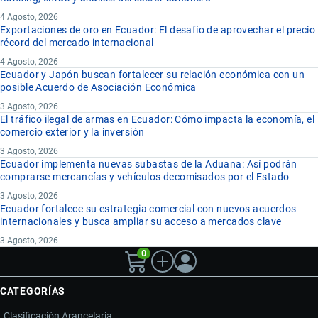
4 Agosto, 2026
Exportaciones de oro en Ecuador: El desafío de aprovechar el precio
récord del mercado internacional
4 Agosto, 2026
Ecuador y Japón buscan fortalecer su relación económica con un
posible Acuerdo de Asociación Económica
3 Agosto, 2026
El tráfico ilegal de armas en Ecuador: Cómo impacta la economía, el
comercio exterior y la inversión
3 Agosto, 2026
Ecuador implementa nuevas subastas de la Aduana: Así podrán
comprarse mercancías y vehículos decomisados por el Estado
3 Agosto, 2026
Ecuador fortalece su estrategia comercial con nuevos acuerdos
internacionales y busca ampliar su acceso a mercados clave
3 Agosto, 2026
0
CATEGORÍAS
Clasificación Arancelaria