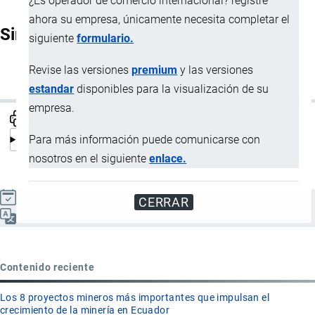
¿Es operador de comercio internacional? registre
ahora su empresa, únicamente necesita completar el
Sinónimos
siguiente
formulario.
Revise las versiones
premium
y las versiones
Recolectar
estandar
disponibles para la visualización de su
empresa.
Para más información puede comunicarse con
nosotros en el siguiente
enlace.
Actualizado el 9 Septiembre, 2024
CERRAR
Español
Contenido reciente
Los 8 proyectos mineros más importantes que impulsan el
crecimiento de la minería en Ecuador