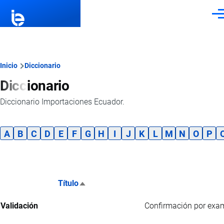
Pasar al contenido principal
Men
Ruta
Inicio
Diccionario
Diccionario
de
Diccionario Importaciones Ecuador.
navegación
A
B
C
D
E
F
G
H
I
J
K
L
M
N
O
P
Título
Ordenar descendente
Validación
Confirmación por exame