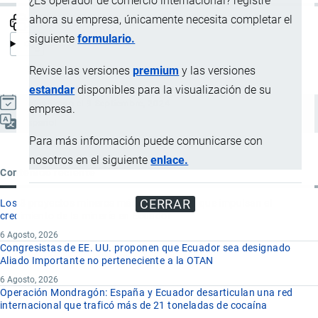
¿Es operador de comercio internacional? registre
ahora su empresa, únicamente necesita completar el
siguiente
formulario.
Revise las versiones
premium
y las versiones
estandar
disponibles para la visualización de su
Actualizado el 9 Septiembre, 2024
empresa.
Español
Para más información puede comunicarse con
nosotros en el siguiente
enlace.
Contenido reciente
CERRAR
Los 8 proyectos mineros más importantes que impulsan el
crecimiento de la minería en Ecuador
6 Agosto, 2026
Congresistas de EE. UU. proponen que Ecuador sea designado
Aliado Importante no perteneciente a la OTAN
6 Agosto, 2026
Operación Mondragón: España y Ecuador desarticulan una red
internacional que traficó más de 21 toneladas de cocaína