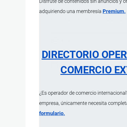
Disfrute de contenidos sin anuncios y o
adquiriendo una membresía
Premium.
Importación
al
territorio aduanero
DIRECTORIO OPE
Actualizado el 9 Septiembre, 2024
COMERCIO EX
¿Es operador de comercio internacional?
empresa, únicamente necesita completar
formulario.