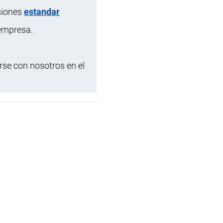
siones
estandar
 empresa.
se con nosotros en el