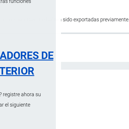
tras funciones
de mercaderías que habían sido exportadas previamente
RADORES DE
Español
TERIOR
 registre ahora su
 el siguiente