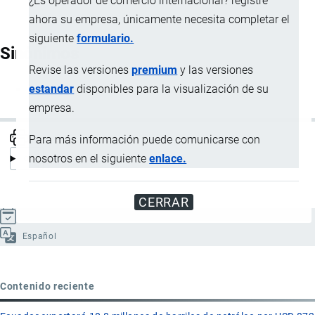
¿Es operador de comercio internacional? registre
ahora su empresa, únicamente necesita completar el
siguiente
formulario.
Sinónimos
Revise las versiones
premium
y las versiones
estandar
disponibles para la visualización de su
Administración aduanera
empresa.
Para más información puede comunicarse con
nosotros en el siguiente
enlace.
CERRAR
Actualizado el 8 Septiembre, 2024
Español
Contenido reciente