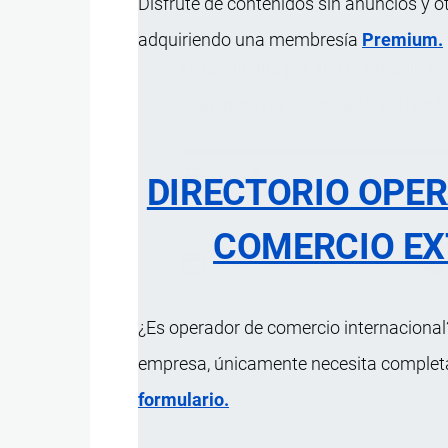
Disfrute de contenidos sin anuncios y o
adquiriendo una membresía
Premium.
Persona
que por sí o por medio de
transportista
autorizado y suscri
DIRECTORIO OPE
COMERCIO EX
Actualizado el 9 Septiembre, 2024
¿Es operador de comercio internacional?
empresa, únicamente necesita completar
formulario.