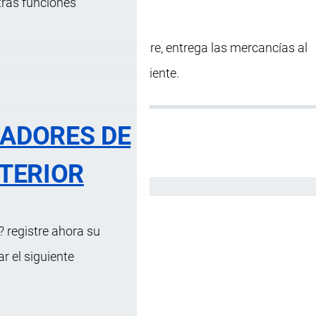
tras funciones
 otra que actúa en su nombre, entrega las mercancías al
be el documento correspondiente.
RADORES DE
TERIOR
Español
 registre ahora su
 el siguiente