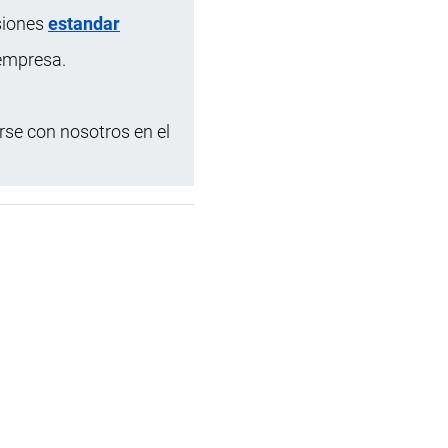
siones
estandar
 empresa.
se con nosotros en el