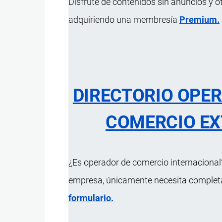
Disfrute de contenidos sin anuncios y o
adquiriendo una membresía
Premium.
Nómina de los miembros de la
tri
indicación de los datos exigidos po
DIRECTORIO OPE
COMERCIO EX
Actualizado el 9 Septiembre, 2024
¿Es operador de comercio internacional?
empresa, únicamente necesita completar
formulario.