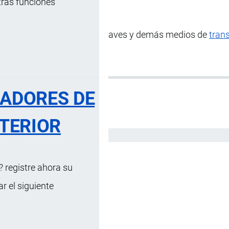
tras funciones
pulación
de las naves, aeronaves y demás medios de
tran
r la Legislación vigente.
RADORES DE
TERIOR
Español
 registre ahora su
 el siguiente