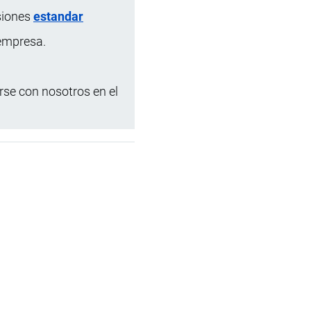
siones
estandar
 empresa.
se con nosotros en el