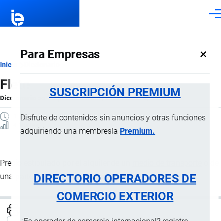
Pasar al contenido principal
Men
×
Para Empresas
Ruta
Inicio
Diccionario
Flete
de
SUSCRIPCIÓN PREMIUM
Diccionario
por
Importaciones …
, 8 Septiembre, 2024
navegación
1 MINUTO
Disfrute de contenidos sin anuncios y otras funciones
4 Vistas
adquiriendo una membresía
Premium.
Precio estipulado por el alquiler de un
medio de transporte
o de
DIRECTORIO OPERADORES DE
una parte de ella para el
transporte
de carga o pasajeros.
COMERCIO EXTERIOR