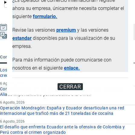
¿Es operador de comercio internacional? registre
ahora su empresa, únicamente necesita completar el
siguiente
formulario.
Actualizado el 9 Septiembre, 2024
Revise las versiones
premium
y las versiones
Español
estandar
disponibles para la visualización de su
empresa.
Contenido reciente
Para más información puede comunicarse con
nosotros en el siguiente
enlace.
Los 8 proyectos mineros más importantes que impulsan el
crecimiento de la minería en Ecuador
6 Agosto, 2026
CERRAR
Congresistas de EE. UU. proponen que Ecuador sea designado
Aliado Importante no perteneciente a la OTAN
6 Agosto, 2026
Operación Mondragón: España y Ecuador desarticulan una red
internacional que traficó más de 21 toneladas de cocaína
6 Agosto, 2026
El desafío que enfrenta Ecuador ante la ofensiva de Colombia y
Perú contra el crimen organizado