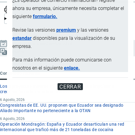
¿Es operador de comercio internacional? registre
ahora su empresa, únicamente necesita completar el
siguiente
formulario.
Revise las versiones
premium
y las versiones
estandar
disponibles para la visualización de su
Actualizado el 9 Septiembre, 2024
empresa.
Español
Para más información puede comunicarse con
nosotros en el siguiente
enlace.
Contenido reciente
CERRAR
Los 8 proyectos mineros más importantes que impulsan el
crecimiento de la minería en Ecuador
6 Agosto, 2026
Congresistas de EE. UU. proponen que Ecuador sea designado
Aliado Importante no perteneciente a la OTAN
6 Agosto, 2026
Operación Mondragón: España y Ecuador desarticulan una red
internacional que traficó más de 21 toneladas de cocaína