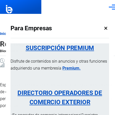
Pasar al contenido principal
Men
×
Para Empresas
Ruta
Inicio
Diccionario
Recinto portuario
de
SUSCRIPCIÓN PREMIUM
Diccionario
por
Importaciones …
, 8 Septiembre, 2024
navegación
1 MINUTO
Disfrute de contenidos sin anuncios y otras funciones
4 Vistas
adquiriendo una membresía
Premium.
Espacio comprendido entre las obras de abrigo o línea externa
DIRECTORIO OPERADORES DE
de demarcación del área operativa acuática y el límite
perimetral terrestre del área en que se ubican las instalaciones
COMERCIO EXTERIOR
portuarias.