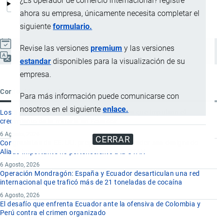
¿Es operador de comercio internacional? registre
ahora su empresa, únicamente necesita completar el
siguiente
formulario.
Actualizado el 9 Septiembre, 2024
Revise las versiones
premium
y las versiones
Español
estandar
disponibles para la visualización de su
empresa.
Contenido reciente
Para más información puede comunicarse con
nosotros en el siguiente
enlace.
Los 8 proyectos mineros más importantes que impulsan el
crecimiento de la minería en Ecuador
6 Agosto, 2026
CERRAR
Congresistas de EE. UU. proponen que Ecuador sea designado
Aliado Importante no perteneciente a la OTAN
6 Agosto, 2026
Operación Mondragón: España y Ecuador desarticulan una red
internacional que traficó más de 21 toneladas de cocaína
6 Agosto, 2026
El desafío que enfrenta Ecuador ante la ofensiva de Colombia y
Perú contra el crimen organizado