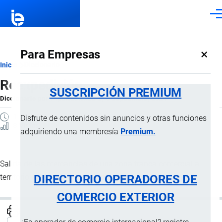
Pasar al contenido principal
Men
×
Para Empresas
Ruta
Inicio
Diccionario
Reexpedición
de
SUSCRIPCIÓN PREMIUM
Diccionario
por
Importaciones …
, 8 Septiembre, 2024
navegación
1 MINUTO
Disfrute de contenidos sin anuncios y otras funciones
3 Vistas
adquiriendo una membresía
Premium.
Salida de las mercancías de una
zona franca
comercial a
DIRECTORIO OPERADORES DE
territorio extranjero o a una zona franca industrial.
COMERCIO EXTERIOR