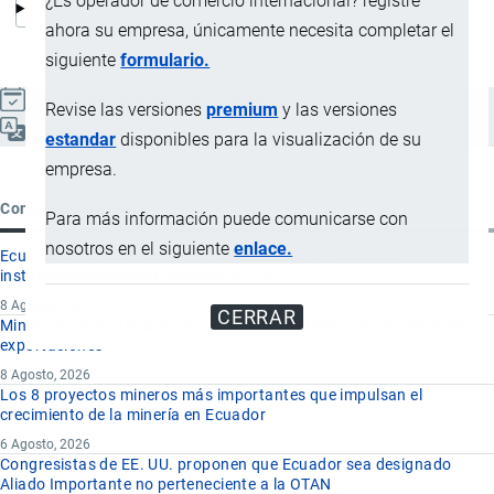
¿Es operador de comercio internacional? registre
ahora su empresa, únicamente necesita completar el
siguiente
formulario.
Actualizado el 9 Septiembre, 2024
Revise las versiones
premium
y las versiones
Español
estandar
disponibles para la visualización de su
empresa.
Contenido reciente
Para más información puede comunicarse con
nosotros en el siguiente
enlace.
Ecuador y la prosperidad: Por qué seguridad, educación e
instituciones importan más que el PIB
8 Agosto, 2026
CERRAR
Minería en Ecuador crece 65,3% y alcanza USD 1.381 millones en
exportaciones
8 Agosto, 2026
Los 8 proyectos mineros más importantes que impulsan el
crecimiento de la minería en Ecuador
6 Agosto, 2026
Congresistas de EE. UU. proponen que Ecuador sea designado
Aliado Importante no perteneciente a la OTAN