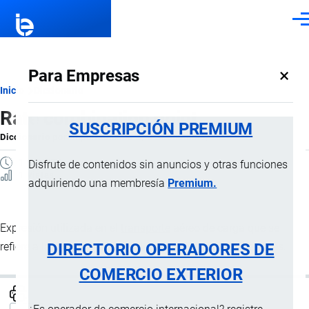
Pasar al contenido principal
Men
×
Para Empresas
Ruta
Inicio
Diccionario
Rate combination point
de
SUSCRIPCIÓN PREMIUM
Diccionario
por
Importaciones …
, 8 Septiembre, 2024
navegación
1 MINUTO
Disfrute de contenidos sin anuncios y otras funciones
1 Vistas
adquiriendo una membresía
Premium.
Expresión utilizada en el
transporte
aéreo de carga que se
DIRECTORIO OPERADORES DE
refiere a la combinación de al menos dos tarifas diferentes.
COMERCIO EXTERIOR