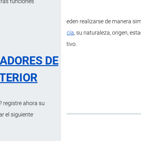
tras funciones
ridades competentes, que pueden realizarse de manera sim
 reconocimiento de la
mercancía
, su naturaleza, origen, esta
ncelaria y tratamiento normativo.
RADORES DE
TERIOR
 registre ahora su
 el siguiente