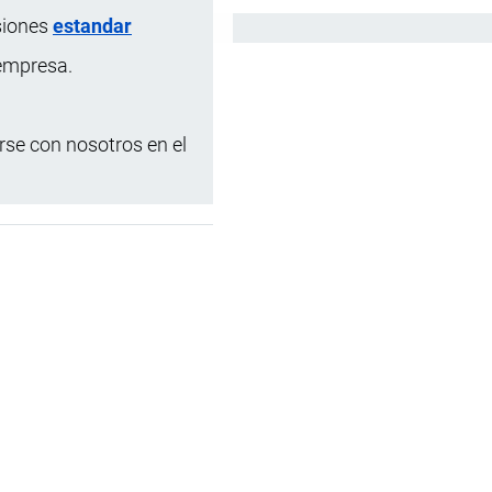
siones
estandar
Español
 empresa.
se con nosotros en el