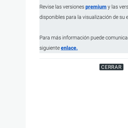
Revise las versiones
premium
y las ver
Actualizado el 9 Septiembre, 2024
disponibles para la visualización de su
Para más información puede comunicar
siguiente
enlace.
CERRAR