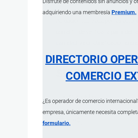
Disfrute de contenidos sin anuncios y o
adquiriendo una membresía
Premium.
Actuación realizada por las auto
con el fin de verificar a partir del
cantidad
, valor, clasificación ara
DIRECTORIO OPE
Sinónimos
COMERCIO EX
Aforo físico
¿Es operador de comercio internacional?
empresa, únicamente necesita completar
formulario.