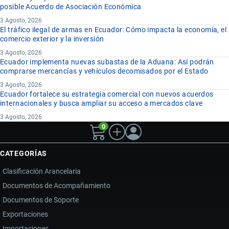
posible Acuerdo de Asociación Económica
3 Agosto, 2026
El tráfico ilegal de armas en Ecuador: Cómo impacta la economía, el
comercio exterior y la inversión
3 Agosto, 2026
Ecuador implementa nuevas subastas de la Aduana: Así podrán
comprarse mercancías y vehículos decomisados por el Estado
3 Agosto, 2026
Ecuador fortalece su estrategia comercial con nuevos acuerdos
internacionales y busca ampliar su acceso a mercados clave
3 Agosto, 2026
0
CATEGORÍAS
Clasificación Arancelaria
Documentos de Acompañamiento
Documentos de Soporte
Exportaciones
Importaciones