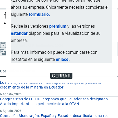
¿Es operador de comercio internacional? registre
ahora su empresa, únicamente necesita completar el
siguiente
formulario.
Revise las versiones
premium
y las versiones
estandar
disponibles para la visualización de su
empresa.
Actualizado el 9 Septiembre, 2024
Para más información puede comunicarse con
Español
nosotros en el siguiente
enlace.
Contenido reciente
CERRAR
Los 8 proyectos mineros más importantes que impulsan el
crecimiento de la minería en Ecuador
6 Agosto, 2026
Congresistas de EE. UU. proponen que Ecuador sea designado
Aliado Importante no perteneciente a la OTAN
6 Agosto, 2026
Operación Mondragón: España y Ecuador desarticulan una red