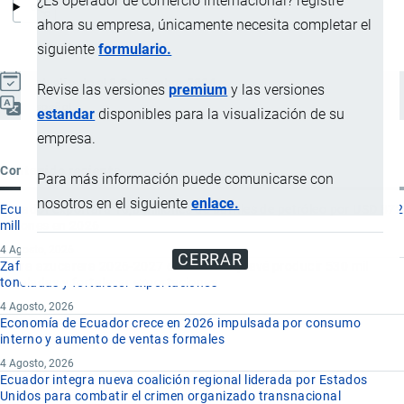
¿Es operador de comercio internacional? registre
ahora su empresa, únicamente necesita completar el
siguiente
formulario.
Actualizado el 9 Septiembre, 2024
Revise las versiones
premium
y las versiones
Español
estandar
disponibles para la visualización de su
empresa.
Contenido reciente
Para más información puede comunicarse con
nosotros en el siguiente
enlace.
Ecuador exportará 10,8 millones de barriles de petróleo por USD 872
millones en 2026
4 Agosto, 2026
CERRAR
Zafra azucarera 2026-2027 de Ecuador prevé producir 530 mil
toneladas y fortalecer exportaciones
4 Agosto, 2026
Economía de Ecuador crece en 2026 impulsada por consumo
interno y aumento de ventas formales
4 Agosto, 2026
Ecuador integra nueva coalición regional liderada por Estados
Unidos para combatir el crimen organizado transnacional