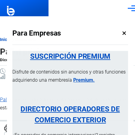
Pasar al contenido principal
Men
×
Para Empresas
Ruta
Inicio
Diccionario
Pallet prisionero
de
SUSCRIPCIÓN PREMIUM
Diccionario
por
Importaciones …
, 8 Septiembre, 2024
navegación
1 MINUTO
Disfrute de contenidos sin anuncios y otras funciones
1 Vistas
adquiriendo una membresía
Premium.
Pallet
que, en principio, no saldrá nunca del almacén al que
DIRECTORIO OPERADORES DE
está asignado.
COMERCIO EXTERIOR