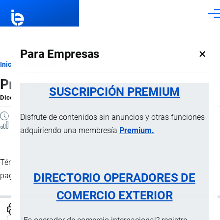
Pasar al contenido principal
Men
×
Para Empresas
Ruta
Inicio
Diccionario
Prepaid
de
SUSCRIPCIÓN PREMIUM
Diccionario
por
Importaciones …
, 8 Septiembre, 2024
navegación
1 MINUTO
Disfrute de contenidos sin anuncios y otras funciones
2 Vistas
adquiriendo una membresía
Premium.
Término del
transporte
utilizado para señalar que el
flete
se ha
DIRECTORIO OPERADORES DE
pagado en origen.
COMERCIO EXTERIOR