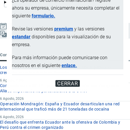
¿Es operador de comercio internacional? registre
ahora su empresa, únicamente necesita completar el
siguiente
formulario.
Actualizado el 9 Septiembre, 2024
Revise las versiones
premium
y las versiones
Español
estandar
disponibles para la visualización de su
empresa.
Contenido reciente
Para más información puede comunicarse con
nosotros en el siguiente
enlace.
Los 8 proyectos mineros más importantes que impulsan el
crecimiento de la minería en Ecuador
6 Agosto, 2026
CERRAR
Congresistas de EE. UU. proponen que Ecuador sea designado
Aliado Importante no perteneciente a la OTAN
6 Agosto, 2026
Operación Mondragón: España y Ecuador desarticulan una red
internacional que traficó más de 21 toneladas de cocaína
6 Agosto, 2026
El desafío que enfrenta Ecuador ante la ofensiva de Colombia y
Perú contra el crimen organizado