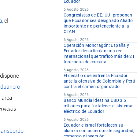
Ecuador
6 Agosto, 2026
Congresistas de EE. UU. proponen
a
, el
que Ecuador sea designado Aliado
Importante no perteneciente a la
OTAN
6 Agosto, 2026
Operación Mondragón: España y
Ecuador desarticulan una red
internacional que traficó más de 21
toneladas de cocaína
6 Agosto, 2026
e dispone
El desafío que enfrenta Ecuador
ante la ofensiva de Colombia y Perú
aduanero
contra el crimen organizado
6 Agosto, 2026
o área
Banco Mundial destina USD 3,5
millones para fortalecer el sistema
ervicios
eléctrico de Ecuador
6 Agosto, 2026
Ecuador e Israel fortalecen su
ransbordo
alianza con acuerdos de seguridad,
comercio e inversión