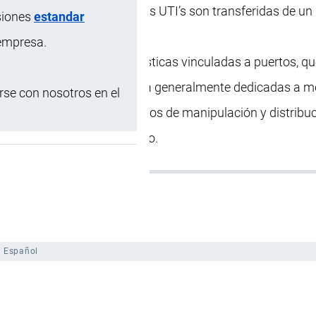
s el espacio físico donde las UTI’s son transferidas de u
siones
estandar
 empresa.
as (ZAL).
Plataformas logísticas vinculadas a puertos, q
nda y tercera línea logística generalmente dedicadas a 
se con nosotros en el
esponde a los requerimientos de manipulación y distribu
esde el hinterland portuario.
Español