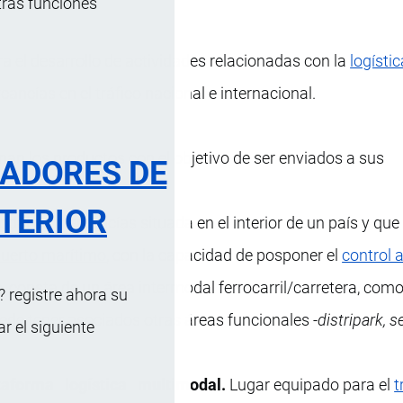
tras funciones
 el desarrollo de actividades relacionadas con la
logístic
cancías en el tráfico nacional e internacional.
n los productos con el objetivo de ser enviados a sus
RADORES DE
TERIOR
odal de mercancías situada en el interior de un país y qu
uerto marítimo
, con la capacidad de posponer el
control 
o, consta de un área intermodal ferrocarril/carretera, com
 registre ahora su
puede tener asociados otras áreas funcionales -
distripark, s
 el siguiente
taforma logística multimodal.
Lugar equipado para el
t