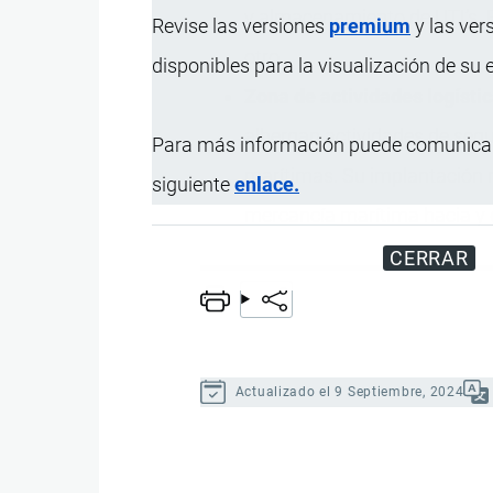
y almacenamiento de UTI’s. E
Revise las versiones
premium
y las ver
otro.
disponibles para la visualización de su
Zona de actividades logístic
albergan actividades de segu
Para más información puede comunicar
marítimas. Su implantación r
siguiente
enlace.
mercancía
marítima hacia y d
CERRAR
Actualizado el 9 Septiembre, 2024