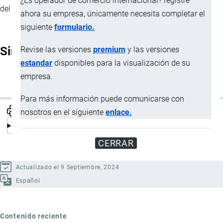
¿Es operador de comercio internacional? registre
del medio ambiente y de la vida humana.
ahora su empresa, únicamente necesita completar el
siguiente
formulario.
Sinónimos
Revise las versiones
premium
y las versiones
estandar
disponibles para la visualización de su
empresa.
Prácticos civiles
Para más información puede comunicarse con
nosotros en el siguiente
enlace.
CERRAR
Actualizado el 9 Septiembre, 2024
Español
Contenido reciente