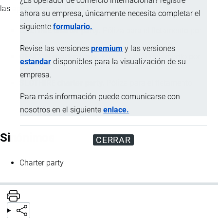
¿Es operador de comercio internacional? registre
las aprobadas por BIMCO:
ahora su empresa, únicamente necesita completar el
siguiente
formulario.
BALTIME charter party.
Póliza para el fletamento por
tiempo.
Revise las versiones
premium
y las versiones
GENCON charter party.
Póliza para el fletamento por
estandar
disponibles para la visualización de su
viaje.
empresa.
SLOTHIRE charter party.
Póliza para el fletamento
slothire.
Para más información puede comunicarse con
nosotros en el siguiente
enlace.
Sinónimos
CERRAR
Charter party