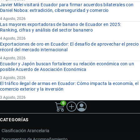
Javier Milei visitará Ecuador para firmar acuerdos bilaterales con
Daniel Noboa: extradición, ciberseguridad y comercio
4 Agosto, 2026
Las mayores exportadoras de banano de Ecuador en 2025:
Ranking, cifras y análisis del sector bananero
4 Agosto, 2026
Exportaciones de oro en Ecuador: El desafío de aprovechar el precio
récord del mercado internacional
4 Agosto, 2026
Ecuador y Japón buscan fortalecer su relación económica con un
posible Acuerdo de Asociación Económica
3 Agosto, 2026
El tráfico ilegal de armas en Ecuador: Cómo impacta la economía, el
comercio exterior y la inversión
3 Agosto, 2026
0
CATEGORÍAS
Clasificación Arancelaria
Documentos de Acompañamiento