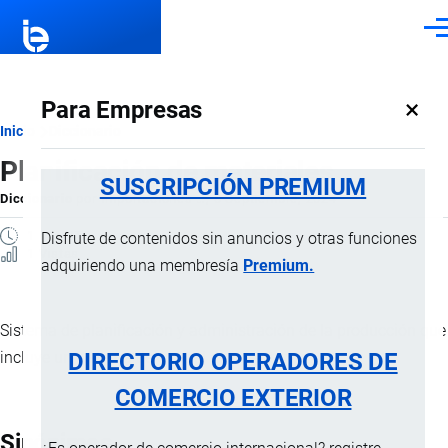
Pasar al contenido principal
Men
×
Para Empresas
Ruta
Inicio
Diccionario
Planificación de materiales
de
SUSCRIPCIÓN PREMIUM
Diccionario
por
Importaciones …
, 8 Septiembre, 2024
navegación
1 MINUTO
Disfrute de contenidos sin anuncios y otras funciones
1 Vistas
adquiriendo una membresía
Premium.
Sistema de planificación y administración de la producción que
DIRECTORIO OPERADORES DE
incluye un sistema de control de inventarios.
COMERCIO EXTERIOR
Sinónimos