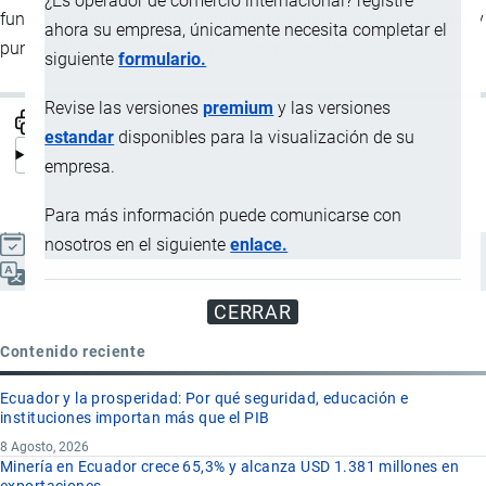
¿Es operador de comercio internacional? registre
funcionalidad como un conjunto de secuencias dependientes, y
ahora su empresa, únicamente necesita completar el
puntos de uso y disposición de los materiales.
siguiente
formulario.
Revise las versiones
premium
y las versiones
estandar
disponibles para la visualización de su
empresa.
Para más información puede comunicarse con
nosotros en el siguiente
enlace.
Actualizado el 9 Septiembre, 2024
Español
CERRAR
Contenido reciente
Ecuador y la prosperidad: Por qué seguridad, educación e
instituciones importan más que el PIB
8 Agosto, 2026
Minería en Ecuador crece 65,3% y alcanza USD 1.381 millones en
exportaciones