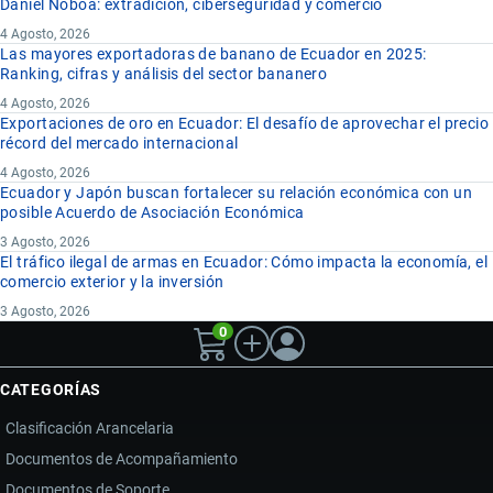
Daniel Noboa: extradición, ciberseguridad y comercio
4 Agosto, 2026
Las mayores exportadoras de banano de Ecuador en 2025:
Ranking, cifras y análisis del sector bananero
4 Agosto, 2026
Exportaciones de oro en Ecuador: El desafío de aprovechar el precio
récord del mercado internacional
4 Agosto, 2026
Ecuador y Japón buscan fortalecer su relación económica con un
posible Acuerdo de Asociación Económica
3 Agosto, 2026
El tráfico ilegal de armas en Ecuador: Cómo impacta la economía, el
comercio exterior y la inversión
3 Agosto, 2026
0
CATEGORÍAS
Clasificación Arancelaria
Documentos de Acompañamiento
Documentos de Soporte