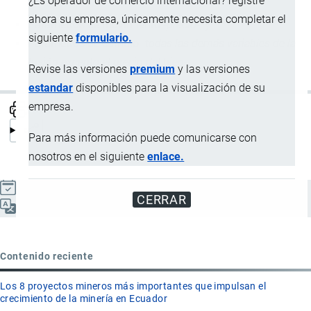
¿Es operador de comercio internacional? registre
ahora su empresa, únicamente necesita completar el
Parámetros de movimiento -
precio
-; y
siguiente
formulario.
Parámetros de cambio -
todas las demás variables de la
fusión excepto el precio del bien
-.
Revise las versiones
premium
y las versiones
estandar
disponibles para la visualización de su
empresa.
Para más información puede comunicarse con
nosotros en el siguiente
enlace.
Actualizado el 8 Septiembre, 2024
CERRAR
Español
Contenido reciente
Los 8 proyectos mineros más importantes que impulsan el
crecimiento de la minería en Ecuador