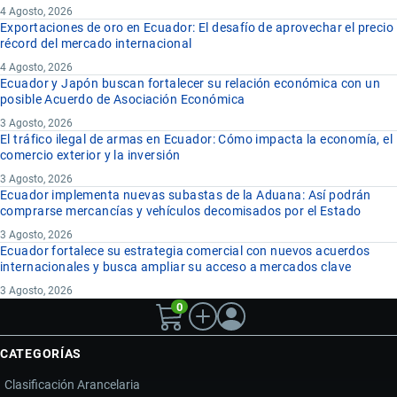
4 Agosto, 2026
Exportaciones de oro en Ecuador: El desafío de aprovechar el precio
récord del mercado internacional
4 Agosto, 2026
Ecuador y Japón buscan fortalecer su relación económica con un
posible Acuerdo de Asociación Económica
3 Agosto, 2026
El tráfico ilegal de armas en Ecuador: Cómo impacta la economía, el
comercio exterior y la inversión
3 Agosto, 2026
Ecuador implementa nuevas subastas de la Aduana: Así podrán
comprarse mercancías y vehículos decomisados por el Estado
3 Agosto, 2026
Ecuador fortalece su estrategia comercial con nuevos acuerdos
internacionales y busca ampliar su acceso a mercados clave
3 Agosto, 2026
0
CATEGORÍAS
Clasificación Arancelaria