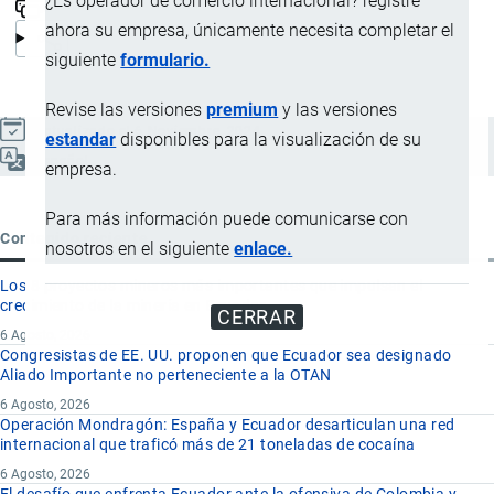
¿Es operador de comercio internacional? registre
ahora su empresa, únicamente necesita completar el
siguiente
formulario.
Revise las versiones
premium
y las versiones
Actualizado el 6 Noviembre, 2024
estandar
disponibles para la visualización de su
Español
empresa.
Para más información puede comunicarse con
Contenido reciente
nosotros en el siguiente
enlace.
Los 8 proyectos mineros más importantes que impulsan el
crecimiento de la minería en Ecuador
CERRAR
6 Agosto, 2026
Congresistas de EE. UU. proponen que Ecuador sea designado
Aliado Importante no perteneciente a la OTAN
6 Agosto, 2026
Operación Mondragón: España y Ecuador desarticulan una red
internacional que traficó más de 21 toneladas de cocaína
6 Agosto, 2026
El desafío que enfrenta Ecuador ante la ofensiva de Colombia y