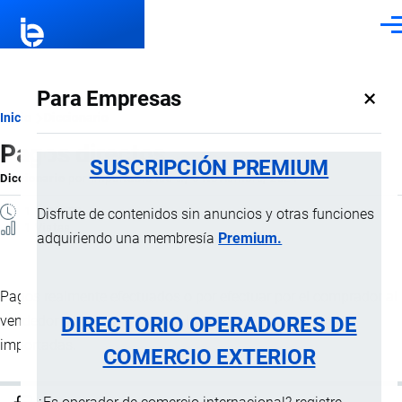
Pasar al contenido principal
Men
×
Para Empresas
Ruta
Inicio
Diccionario
Pagos directos
de
SUSCRIPCIÓN PREMIUM
Diccionario
por
Importaciones …
, 6 Noviembre, 2024
navegación
1 MINUTO
Disfrute de contenidos sin anuncios y otras funciones
1 Vistas
adquiriendo una membresía
Premium.
Pagos realmente efectuados o por efectuar por el comprador al
DIRECTORIO OPERADORES DE
vendedor como condición de la
venta
de las mercancías
importadas.
COMERCIO EXTERIOR