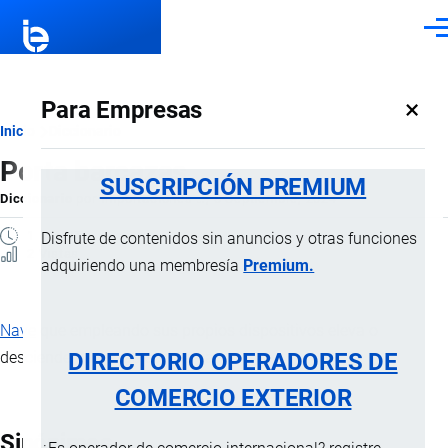
Pasar al contenido principal
Men
×
Para Empresas
Ruta
Inicio
Diccionario
Porta barcazas
de
SUSCRIPCIÓN PREMIUM
Diccionario
por
Importaciones …
, 8 Septiembre, 2024
navegación
1 MINUTO
Disfrute de contenidos sin anuncios y otras funciones
2 Vistas
adquiriendo una membresía
Premium.
Nave
que empleando sus propios dispositivos eleva o
DIRECTORIO OPERADORES DE
desciende barcazas con carga.
COMERCIO EXTERIOR
Sinónimos