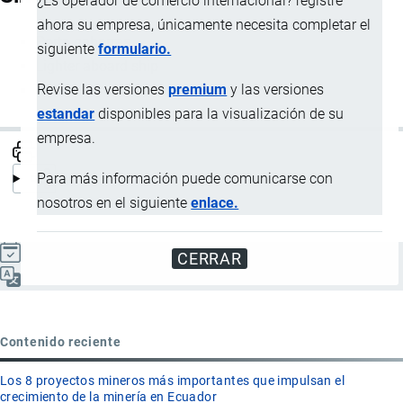
¿Es operador de comercio internacional? registre
ahora su empresa, únicamente necesita completar el
Porta gabarras
siguiente
formulario.
Lighter aboard ship
Revise las versiones
premium
y las versiones
LASH
estandar
disponibles para la visualización de su
empresa.
Para más información puede comunicarse con
nosotros en el siguiente
enlace.
Actualizado el 9 Septiembre, 2024
CERRAR
Español
Contenido reciente
Los 8 proyectos mineros más importantes que impulsan el
crecimiento de la minería en Ecuador