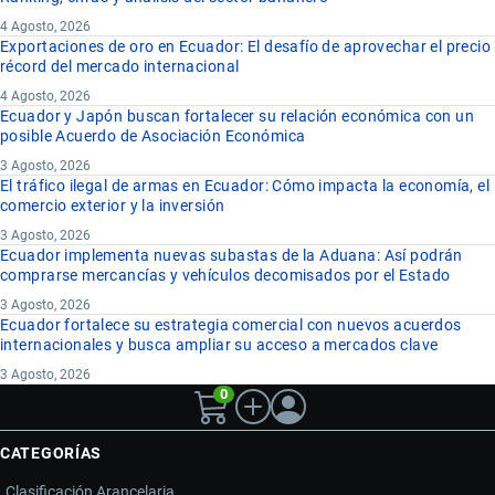
4 Agosto, 2026
Exportaciones de oro en Ecuador: El desafío de aprovechar el precio
récord del mercado internacional
4 Agosto, 2026
Ecuador y Japón buscan fortalecer su relación económica con un
posible Acuerdo de Asociación Económica
3 Agosto, 2026
El tráfico ilegal de armas en Ecuador: Cómo impacta la economía, el
comercio exterior y la inversión
3 Agosto, 2026
Ecuador implementa nuevas subastas de la Aduana: Así podrán
comprarse mercancías y vehículos decomisados por el Estado
3 Agosto, 2026
Ecuador fortalece su estrategia comercial con nuevos acuerdos
internacionales y busca ampliar su acceso a mercados clave
3 Agosto, 2026
0
CATEGORÍAS
Clasificación Arancelaria