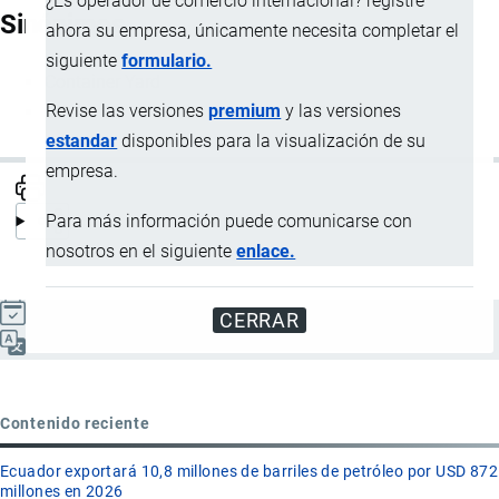
¿Es operador de comercio internacional? registre
Sinónimos
ahora su empresa, únicamente necesita completar el
siguiente
formulario.
Container Yard
Revise las versiones
premium
y las versiones
CY
estandar
disponibles para la visualización de su
empresa.
Para más información puede comunicarse con
nosotros en el siguiente
enlace.
Actualizado el 8 Septiembre, 2024
CERRAR
Español
Contenido reciente
Ecuador exportará 10,8 millones de barriles de petróleo por USD 872
millones en 2026