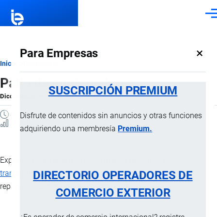
Pasar al contenido principal
Men
×
Para Empresas
Ruta
Inicio
Diccionario
Patio de contenedores
de
SUSCRIPCIÓN PREMIUM
Diccionario
por
Importaciones …
, 8 Septiembre, 2024
navegación
1 MINUTO
Disfrute de contenidos sin anuncios y otras funciones
5 Vistas
adquiriendo una membresía
Premium.
Expresión que hace referencia al área designada por el
DIRECTORIO OPERADORES DE
transportista
para efectuar la recepción, entrega,
almacenaje
y
reparaciones menores de contenedores vacíos.
COMERCIO EXTERIOR