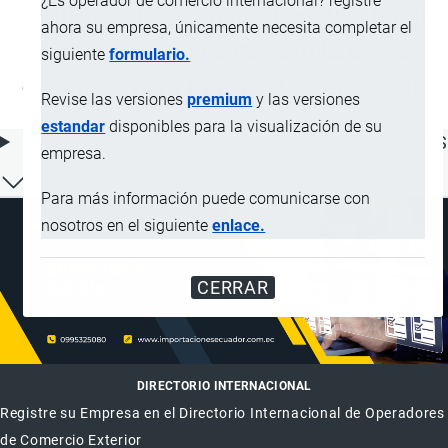
¿Es operador de comercio internacional? registre
similares, de cerámica, para uso rural;
ahora su empresa, únicamente necesita completar el
cántaros y recipientes similares, de
siguiente
formulario.
cerámica, para transporte o envasado
Revise las versiones
premium
y las versiones
estandar
disponibles para la visualización de su
ÍNDICE DE CONTENIDOS
empresa.
Para más información puede comunicarse con
nosotros en el siguiente
enlace.
CERRAR
DIRECTORIO INTERNACIONAL
Registre su Empresa en el Directorio Internacional de Operadores
de Comercio Exterior