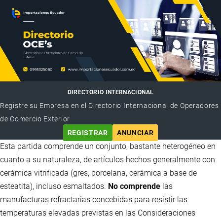
DIRECTORIO INTERNACIONAL
Registre su Empresa en el Directorio Internacional de Operadores
de Comercio Exterior
REGISTRAR
ANUNCIAR
Esta partida comprende un conjunto, bastante heterogéneo en
cuanto a su naturaleza, de artículos hechos generalmente con
cerámica vitrificada (gres, porcelana, cerámica a base de
esteatita), incluso esmaltados.
No comprende
las
manufacturas refractarias concebidas para resistir las
temperaturas elevadas previstas en las Consideraciones