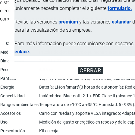
¿Es operador de comercio internacional? registre ahora 
sistema puede funcionar tanto con batería como con la red
únicamente necesita completar el siguiente
formulario.
eléctrica, se integra con dispositivos externos como cintas de
correr, bicicletas, entrenadores inteligentes y dispositivos ANT+.
Revise las versiones
premium
y las versiones
estandar
d
para la visualización de su empresa.
Para más información puede comunicarse con nosotros e
Característica
enlace.
Mediciones
Prueba de ejercicio cardio pulmonar: Intercambio 
Dimensiones
31 x 21 x 27 cm
Peso
4.65 kg
CERRAR
Pantalla
10,1" TFT LCD Transmisivo, 1024 x 600, 65k colores, 
Energía
Batería: Li-Ion "smart"(3 horas de autonomía); Red 
Conectividad
Inalámbrica: Bluetooth 2.1 + EDR Clase II (alcance 
Rangos ambientales
Temperatura de +10°C a +35°C; Humedad: 5 - 93% (
Accesorios
Carro con ruedas y soporte VESA integrado; Adaptad
Uso
Medición del gasto energético en reposo y de la ca
Presentación
Kit en caja.