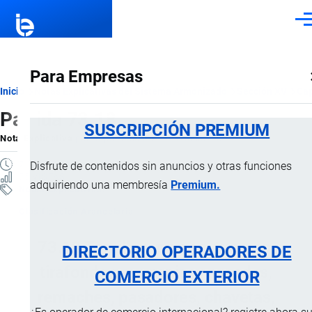
Pasar al contenido principal
Men
Para Empresas
Ruta
Inicio
Notas Explicativas del Sistema Armonizado
Sección XV
Cap
Partida 73.18
de
SUSCRIPCIÓN PREMIUM
Nota Explicativa
por
Importaciones …
, 20 Julio, 2024
navegación
7 MINUTOS
Disfrute de contenidos sin anuncios y otras funciones
75 VISTAS
adquiriendo una membresía
Premium.
Notas Explicativas
Clasificación Arancelaria
73.18 Tornillos, pernos, tuercas,
DIRECTORIO OPERADORES DE
tirafondos, escarpias roscadas,
COMERCIO EXTERIOR
remaches, pasadores, chavetas,