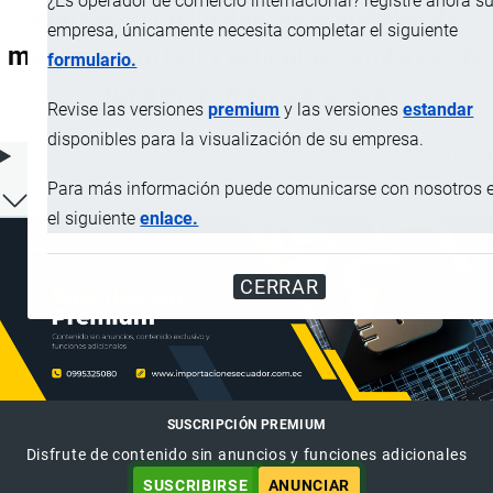
¿Es operador de comercio internacional? registre ahora s
arandelas (incluidas las arandelas de
empresa, únicamente necesita completar el siguiente
muelle (resorte)) y artículos similares, de
formulario.
fundición, hierro o acero
Revise las versiones
premium
y las versiones
estandar
disponibles para la visualización de su empresa.
ÍNDICE DE CONTENIDOS
Para más información puede comunicarse con nosotros 
el siguiente
enlace.
CERRAR
SUSCRIPCIÓN PREMIUM
Disfrute de contenido sin anuncios y funciones adicionales
SUSCRIBIRSE
ANUNCIAR