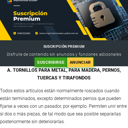
SUSCRIPCIÓN PREMIUM
Disfrute de contenido sin anuncios y funciones adicionales
SUSCRIBIRSE
ANUNCIAR
A. TORNILLOS PARA METAL, PARA MADERA, PERNOS,
TUERCAS Y TIRAFONDOS
Todos estos artículos están normalmente roscados cuando
están terminados, excepto determinados pernos que pueden
fijarse a veces con un pasador, por ejemplo. Permiten unir entre
sí dos o más piezas, de tal modo que sea posible separarlas
posteriormente sin deteriorarlas.