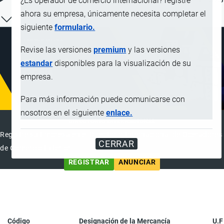
¿Es operador de comercio internacional? registre
ahora su empresa, únicamente necesita completar el
siguiente
formulario.
Revise las versiones
premium
y las versiones
estandar
disponibles para la visualización de su
empresa.
Para más información puede comunicarse con
nosotros en el siguiente
enlace.
DIRECTORIO INTERNACIONAL
Registre su Empresa en el Directorio Internacional de Operadores
CERRAR
de Comercio Exterior
REGISTRAR
ANUNCIAR
Código
Designación de la Mercancía
U.F