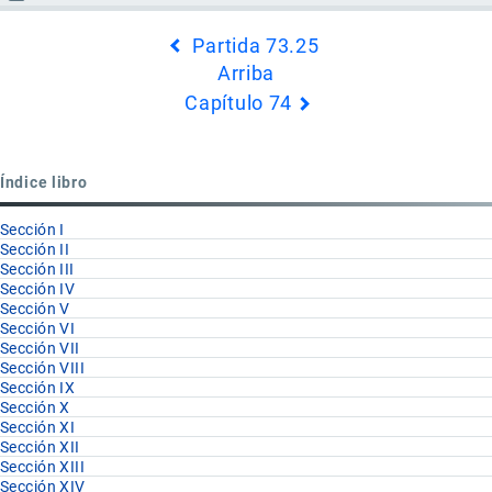
Enlaces
Partida 73.25
transversales
Arriba
de
Capítulo 74
Book
para
Partida
Índice libro
73.26
Sección I
Sección II
Sección III
Sección IV
Sección V
Sección VI
Sección VII
Sección VIII
Sección IX
Sección X
Sección XI
Sección XII
Sección XIII
Sección XIV