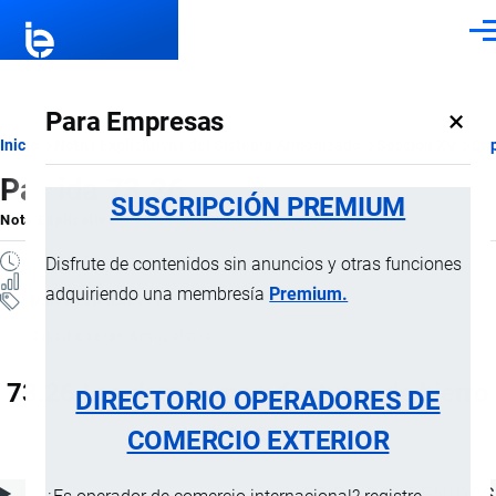
Pasar al contenido principal
Men
×
Para Empresas
Ruta
Inicio
Notas Explicativas del Sistema Armonizado
Sección XV
Cap
Partida 73.26
de
SUSCRIPCIÓN PREMIUM
Nota Explicativa
por
Importaciones …
, 20 Julio, 2024
navegación
4 MINUTOS
Disfrute de contenidos sin anuncios y otras funciones
77 VISTAS
adquiriendo una membresía
Premium.
Notas Explicativas
Clasificación Arancelaria
73.26 Las demás manufacturas de hierro
DIRECTORIO OPERADORES DE
o acero
COMERCIO EXTERIOR
ÍNDICE DE CONTENIDOS