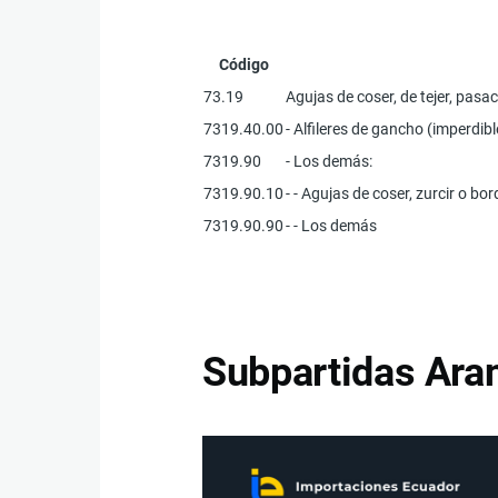
Código
73.19
Agujas de coser, de tejer, pasa
7319.40.00
- Alfileres de gancho (imperdibl
7319.90
- Los demás:
7319.90.10
- - Agujas de coser, zurcir o bor
7319.90.90
- - Los demás
Subpartidas Aran