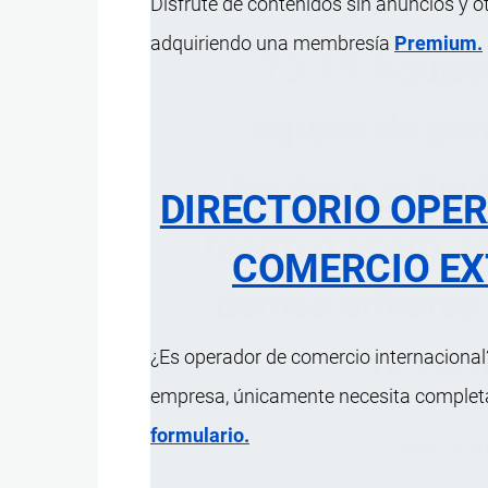
Disfrute de contenidos sin anuncios y o
adquiriendo una membresía
Premium.
73.19 Agujas 
agujas de gan
bordar y artícu
DIRECTORIO OPE
hierro o acero; 
COMERCIO EX
demás alfileres
ni com
¿Es operador de comercio internacional?
empresa, únicamente necesita completar
formulario.
ÍNDICE 