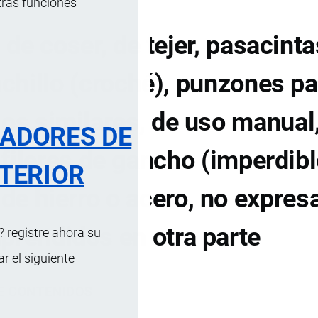
tras funciones
de coser, de tejer, pasacinta
chillo (croché), punzones pa
los similares, de uso manual
RADORES DE
alfileres de gancho (imperdibl
TERIOR
 de hierro o acero, no expre
prendidos en otra parte
 registre ahora su
 el siguiente
DE CONTENIDOS