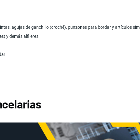
cintas, agujas de ganchillo (croché), punzones para bordar y artículos sim
es) y demás alfileres
dar
celarias