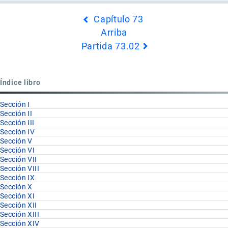
Enlaces
Capítulo 73
transversales
Arriba
de
Partida 73.02
Book
para
Partida
Índice libro
73.01
Sección I
Sección II
Sección III
Sección IV
Sección V
Sección VI
Sección VII
Sección VIII
Sección IX
Sección X
Sección XI
Sección XII
Sección XIII
Sección XIV