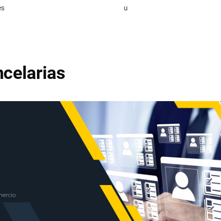
es
u
celarias