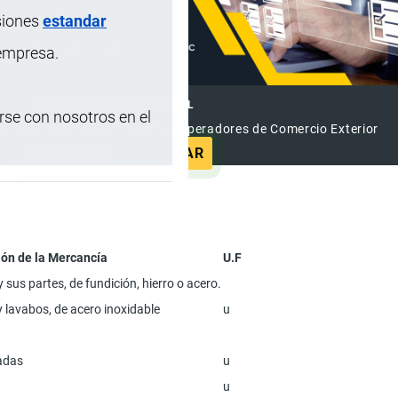
siones
estandar
 empresa.
DIRECTORIO INTERNACIONAL
se con nosotros en el
el Directorio Internacional de Operadores de Comercio Exterior
REGISTRAR
ANUNCIAR
ón de la Mercancía
U.F
y sus partes, de fundición, hierro o acero.
 y lavabos, de acero inoxidable
u
tadas
u
u