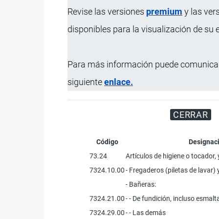
Revise las versiones
premium
y las ver
disponibles para la visualización de su
Para más información puede comunicar
Registre su Empresa en 
siguiente
enlace.
CERRAR
Código
Designaci
73.24
Artículos de higiene o tocador, 
7324.10.00
- Fregaderos (piletas de lavar)
- Bañeras:
7324.21.00
- - De fundición, incluso esmal
7324.29.00
- - Las demás