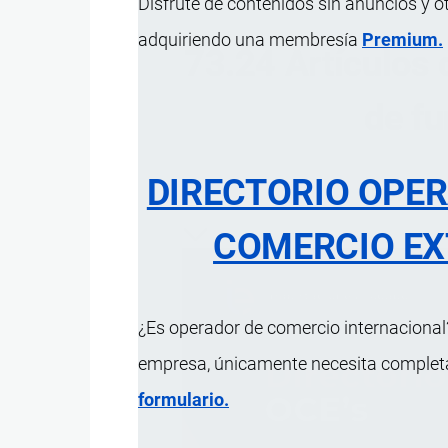
Disfrute de contenidos sin anuncios y o
adquiriendo una membresía
Premium.
73.24 Artículos d
de fu
DIRECTORIO OPE
ÍNDICE 
COMERCIO EX
¿Es operador de comercio internacional?
empresa, únicamente necesita completar
formulario.