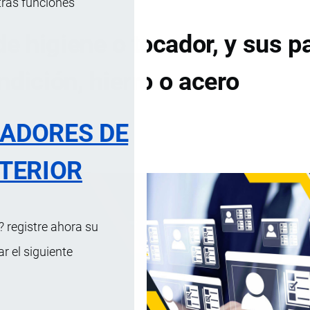
tras funciones
e higiene o tocador, y sus p
ndición, hierro o acero
RADORES DE
DE CONTENIDOS
TERIOR
 registre ahora su
 el siguiente