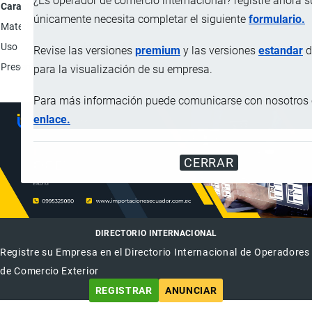
¿Es operador de comercio internacional? registre ahora 
Característica
Descripción
únicamente necesita completar el siguiente
formulario.
Materiales
Acero.
Uso
Pin de ensamble.
Revise las versiones
premium
y las versiones
estandar
d
Presentación
Unidad.
para la visualización de su empresa.
Para más información puede comunicarse con nosotros e
enlace.
CERRAR
DIRECTORIO INTERNACIONAL
Registre su Empresa en el Directorio Internacional de Operadores
de Comercio Exterior
REGISTRAR
ANUNCIAR