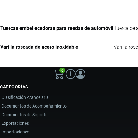
Tuercas embellecedoras para ruedas de automóvil
Tuerca de a
Varilla roscada de acero inoxidable
Varilla ros
0
CATEGORÍAS
Clasificación Arancelaria
Documentos de Acompañamiento
Documentos de Soporte
Exportaciones
Importaciones