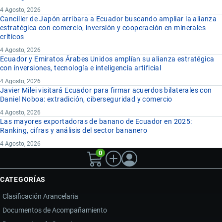
4 Agosto, 2026
Canciller de Japón arribara a Ecuador buscando ampliar la alianza
estratégica con comercio, inversión y cooperación en minerales
críticos
4 Agosto, 2026
Ecuador y Emiratos Árabes Unidos amplían su alianza estratégica
con inversiones, tecnología e inteligencia artificial
4 Agosto, 2026
Javier Milei visitará Ecuador para firmar acuerdos bilaterales con
Daniel Noboa: extradición, ciberseguridad y comercio
4 Agosto, 2026
Las mayores exportadoras de banano de Ecuador en 2025:
Ranking, cifras y análisis del sector bananero
4 Agosto, 2026
0
CATEGORÍAS
Clasificación Arancelaria
Documentos de Acompañamiento