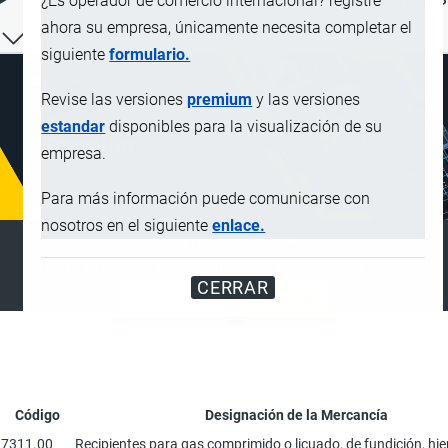
¿Es operador de comercio internacional? registre
ahora su empresa, únicamente necesita completar el
siguiente
formulario.
Revise las versiones
premium
y las versiones
estandar
disponibles para la visualización de su
empresa.
Para más información puede comunicarse con
nosotros en el siguiente
enlace.
SUSCRIPCIÓN PREMIUM
Disfrute de contenido sin anuncios y funciones adicionales
CERRAR
SUSCRIBIRSE
ANUNCIAR
Código
Designación de la Mercancía
7311.00
Recipientes para gas comprimido o licuado, de fundición, hie