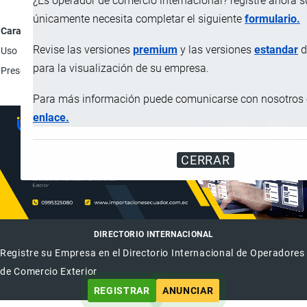
¿Es operador de comercio internacional? registre ahora 
únicamente necesita completar el siguiente
formulario.
Característica
Descripción
Revise las versiones
premium
y las versiones
estandar
d
Uso
Embellecer las ruedas de automóviles.
para la visualización de su empresa.
Presentación
Unidades.
Para más información puede comunicarse con nosotros e
enlace.
CERRAR
DIRECTORIO INTERNACIONAL
Registre su Empresa en el Directorio Internacional de Operadores
de Comercio Exterior
REGISTRAR
ANUNCIAR