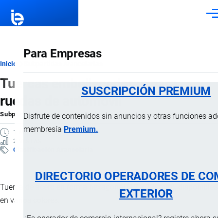
Pasar al contenido principal
Men
Para Empresas
Ruta
Inicio
Subpartidas Arancelarias
Tuercas embellecedoras para
de
SUSCRIPCIÓN PREMIUM
ruedas de automóvil
navegación
Subpartida Arancelaria
por
Importaciones …
, 3 Junio, 2025
Disfrute de contenidos sin anuncios y otras funciones a
membresía
Premium.
1 MINUTO
2 VISTAS
Clasificación Arancelaria
DIRECTORIO OPERADORES DE CO
Tuerca de acero en forma hexagonal (12 x 1.5 mm), disponibles
EXTERIOR
en varios colores.