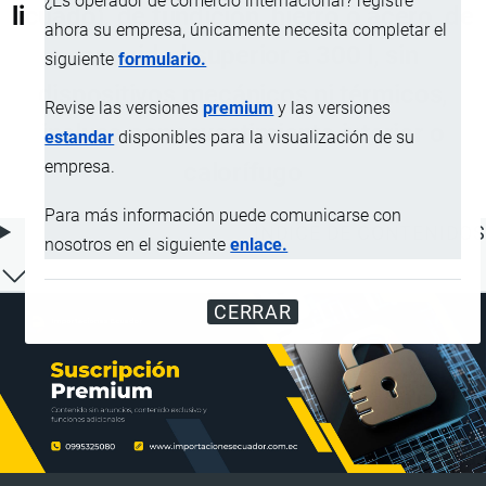
¿Es operador de comercio internacional? registre
licuado), de fundición, hierro o acero, de
ahora su empresa, únicamente necesita completar el
capacidad superior a 300 l, sin
siguiente
formulario.
dispositivos mecánicos ni térmicos,
Revise las versiones
premium
y las versiones
incluso con revestimiento interior o
estandar
disponibles para la visualización de su
empresa.
calorífugo
Para más información puede comunicarse con
ÍNDICE DE CONTENIDOS
nosotros en el siguiente
enlace.
CERRAR