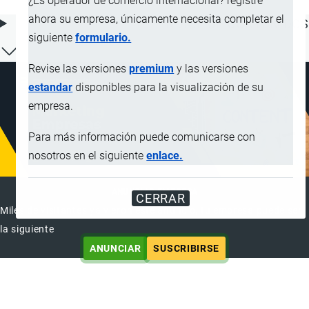
¿Es operador de comercio internacional? registre
ahora su empresa, únicamente necesita completar el
ÍNDICE DE CONTENIDOS
siguiente
formulario.
Revise las versiones
premium
y las versiones
estandar
disponibles para la visualización de su
empresa.
Para más información puede comunicarse con
nosotros en el siguiente
enlace.
ANUNCIAR EMPRESA
CERRAR
Miles de visitantes ya vieron este anuncio, tu empresa puede ser
la siguiente
ANUNCIAR
SUSCRIBIRSE