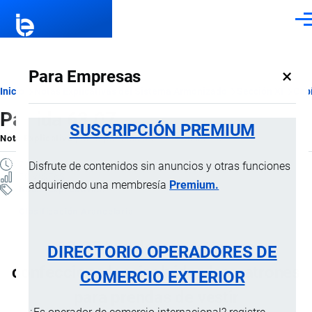
Pasar al contenido principal
Men
×
Para Empresas
Ruta
Inicio
Notas Explicativas del Sistema Armonizado
Sección XI
Capí
Partida 63.07
de
SUSCRIPCIÓN PREMIUM
Nota Explicativa
por
Importaciones …
, 20 Julio, 2024
navegación
7 MINUTOS
Disfrute de contenidos sin anuncios y otras funciones
70 VISTAS
adquiriendo una membresía
Premium.
Notas Explicativas
Clasificación Arancelaria
63.07 Los demás artículos
DIRECTORIO OPERADORES DE
confeccionados, incluidos los patrones
COMERCIO EXTERIOR
para prendas de vestir