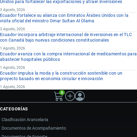
Unidos para fortalecer las exportaciones y atraer inversiones
3 Agosto, 2026
Ecuador fortalece su alianza con Emiratos Árabes Unidos con la
visita oficial del ministro Omar Sultan Al Olama
3 Agosto, 2026
Ecuador incorpora arbitraje internacional de inversiones en el TLC
con Canadá bajo nuevas condiciones constitucionales
1 Agosto, 2026
Ecuador avanza con la compra internacional de medicamentos para
abastecer hospitales públicos
1 Agosto, 2026
Ecuador impulsa la moda y la construcción sostenible con un
proyecto basado en economía circular e innovación
1 Agosto, 2026
0
CATEGORÍAS
Clasificación Arancelaria
Documentos de Acompañamiento
Documentos de Soporte