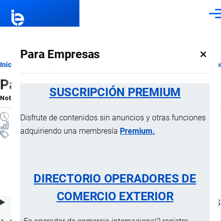
Pasar al contenido principal
Men
×
Para Empresas
Ruta
Inicio
Notas Explicativas del Sistema Armonizado
Sección XI
Capí
Partida 63.01
de
SUSCRIPCIÓN PREMIUM
Nota Explicativa
por
Importaciones …
, 20 Julio, 2024
navegación
1 MINUTO
Disfrute de contenidos sin anuncios y otras funciones
20 VISTAS
adquiriendo una membresía
Premium.
Notas Explicativas
Clasificación Arancelaria
63.01 Mantas
DIRECTORIO OPERADORES DE
COMERCIO EXTERIOR
ÍNDICE DE CONTENIDOS