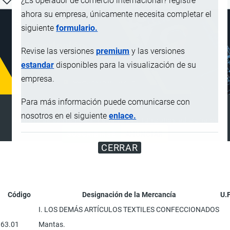
¿Es operador de comercio internacional? registre
ahora su empresa, únicamente necesita completar el
siguiente
formulario.
Revise las versiones
premium
y las versiones
estandar
disponibles para la visualización de su
empresa.
Para más información puede comunicarse con
SUSCRIPCIÓN PREMIUM
nosotros en el siguiente
enlace.
Disfrute de contenido sin anuncios y funciones adicionales
SUSCRIBIRSE
ANUNCIAR
CERRAR
Código
Designación de la Mercancía
U.
I. LOS DEMÁS ARTÍCULOS TEXTILES CONFECCIONADOS
63.01
Mantas.