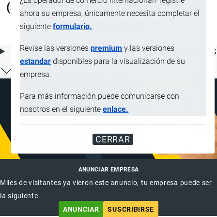
¿Es operador de comercio internacional? registre
(accesorios), de vestir, excepto las de la
ahora su empresa, únicamente necesita completar el
partida 62.12
siguiente
formulario.
Revise las versiones
premium
y las versiones
ÍNDICE DE CONTENIDOS
estandar
disponibles para la visualización de su
empresa.
Para más información puede comunicarse con
nosotros en el siguiente
enlace.
CERRAR
ANUNCIAR EMPRESA
Miles de visitantes ya vieron este anuncio, tu empresa puede ser
la siguiente
ANUNCIAR
SUSCRIBIRSE