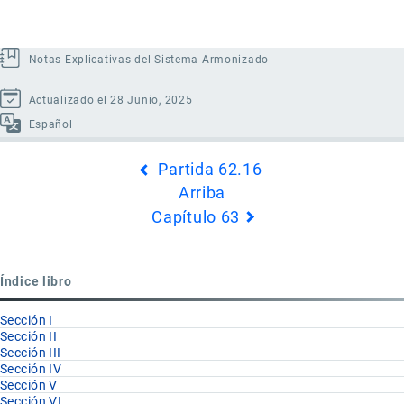
Notas Explicativas del Sistema Armonizado
Actualizado el 28 Junio, 2025
Español
Enlaces
Partida 62.16
transversales
Arriba
de
Capítulo 63
Book
para
Partida
Índice libro
62.17
Sección I
Sección II
Sección III
Sección IV
Sección V
Sección VI