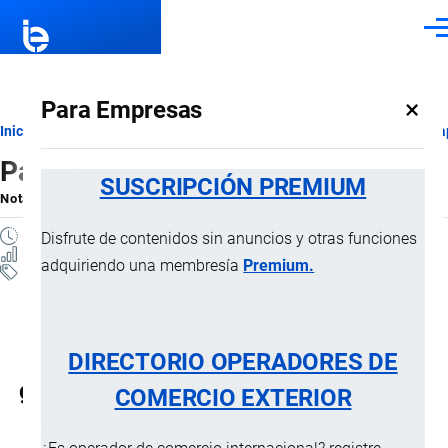
Pasar al contenido principal
Men
×
Para Empresas
Ruta
Inicio
Notas Explicativas del Sistema Armonizado
Sección VIII
Ca
Partida 42.01
de
SUSCRIPCIÓN PREMIUM
Nota Explicativa
por
Importaciones …
, 19 Julio, 2024
navegación
1 MINUTO
Disfrute de contenidos sin anuncios y otras funciones
24 VISTAS
adquiriendo una membresía
Premium.
Notas Explicativas
Clasificación Arancelaria
42.01 Artículos de talabartería o
DIRECTORIO OPERADORES DE
guarnicionería para todos los animales
COMERCIO EXTERIOR
(incluidos los tiros, traíllas, rodilleras,