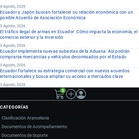
4 Agosto, 2026
Ecuador y Japón buscan fortalecer su relación económica con un
posible Acuerdo de Asociación Económica
3 Agosto, 2026
El tráfico ilegal de armas en Ecuador: Cómo impacta la economía, el
comercio exterior y la inversión
3 Agosto, 2026
Ecuador implementa nuevas subastas de la Aduana: Así podrán
comprarse mercancías y vehículos decomisados por el Estado
3 Agosto, 2026
Ecuador fortalece su estrategia comercial con nuevos acuerdos
internacionales y busca ampliar su acceso a mercados clave
3 Agosto, 2026
0
CATEGORÍAS
Clasificación Arancelaria
Documentos de Acompañamiento
Documentos de Soporte