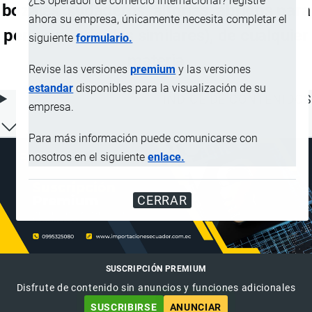
¿Es operador de comercio internacional? registre
bozales, sudaderos, alforjas, abrigos para
ahora su empresa, únicamente necesita completar el
perros y artículos similares), de cualquier
siguiente
formulario.
materia
Revise las versiones
premium
y las versiones
estandar
disponibles para la visualización de su
ÍNDICE DE CONTENIDOS
empresa.
Para más información puede comunicarse con
nosotros en el siguiente
enlace.
CERRAR
SUSCRIPCIÓN PREMIUM
Disfrute de contenido sin anuncios y funciones adicionales
SUSCRIBIRSE
ANUNCIAR