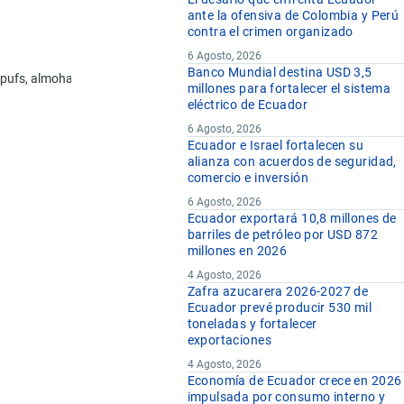
ante la ofensiva de Colombia y Perú
contra el crimen organizado
Designación de la Mercancía
6 Agosto, 2026
Banco Mundial destina USD 3,5
 pufs, almohadas), bien con muelles (resortes), bien rellenos o guarnecido
millones para fortalecer el sistema
eléctrico de Ecuador
6 Agosto, 2026
Ecuador e Israel fortalecen su
alianza con acuerdos de seguridad,
comercio e inversión
6 Agosto, 2026
Ecuador exportará 10,8 millones de
barriles de petróleo por USD 872
millones en 2026
4 Agosto, 2026
Zafra azucarera 2026-2027 de
Ecuador prevé producir 530 mil
toneladas y fortalecer
exportaciones
4 Agosto, 2026
Economía de Ecuador crece en 2026
impulsada por consumo interno y