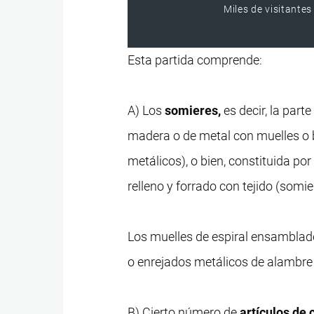
Miles de visitantes
Esta partida comprende:
A) Los
somieres,
es decir, la part
madera o de metal con muelles o 
metálicos), o bien, constituida po
relleno y forrado con tejido (somie
Los muelles de espiral ensamblad
o enrejados metálicos de alambre d
B) Cierto número de
artículos de 