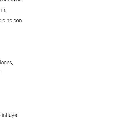
in,
s o no con
dones,
l
 influye