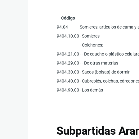
Código
94.04
Somieres; artículos de cama y a
9404.10.00
- Somieres
- Colchones:
9404.21.00
- - De caucho o plástico celular
9404.29.00
- - De otras materias
9404.30.00
- Sacos (bolsas) de dormir
9404.40.00
- Cubrepiés, colchas, edredone
9404.90.00
- Los demás
Subpartidas Aran