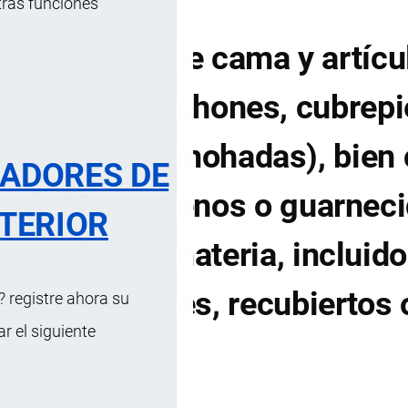
tras funciones
; artículos de cama y artícu
 ejemplo: colchones, cubrepi
ines, pufs, almohadas), bien
RADORES DE
es), bien rellenos o guarnec
TERIOR
n cualquier materia, incluido
stico celulares, recubiertos 
 registre ahora su
 el siguiente
DE CONTENIDOS