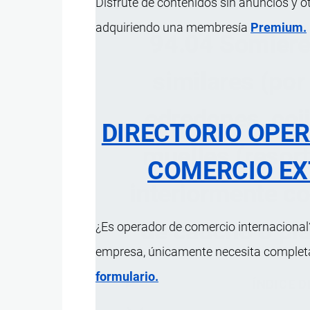
Disfrute de contenidos sin anuncios y o
adquiriendo una membresía
Premium.
94.04 Somieres
similares (por
edredones, coj
DIRECTORIO OPE
muelles (resort
COMERCIO EX
interiormente co
de caucho o plá
¿Es operador de comercio internacional?
empresa, únicamente necesita completar
formulario.
ÍNDICE 