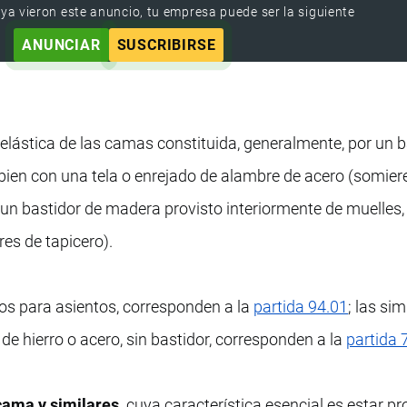
 ya vieron este anuncio, tu empresa puede ser la siguiente
ANUNCIAR
SUSCRIBIRSE
e elástica de las camas constituida, generalmente, por un 
bien con una tela o enrejado de alambre de acero (somier
r un bastidor de madera provisto interiormente de muelles,
res de tapicero).
os para asientos, corresponden a la
partida 94.01
; las si
e hierro o acero, sin bastidor, corresponden a la
partida 
cama y similares,
cuya característica esencial es estar pr