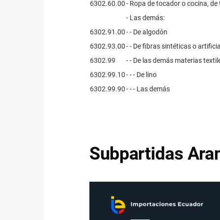
6302.60.00
- Ropa de tocador o cocina, de t
- Las demás:
6302.91.00
- - De algodón
6302.93.00
- - De fibras sintéticas o artifici
6302.99
- - De las demás materias textil
6302.99.10
- - - De lino
6302.99.90
- - - Las demás
Subpartidas Aran