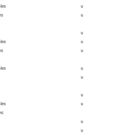
ales
u
es
u
u
ales
u
es
u
ales
u
u
u
ales
u
es:
u
u