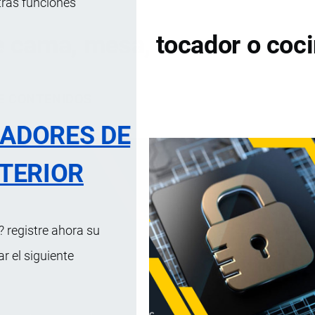
tras funciones
 cama, mesa, tocador o coc
DE CONTENIDOS
RADORES DE
TERIOR
 registre ahora su
 el siguiente