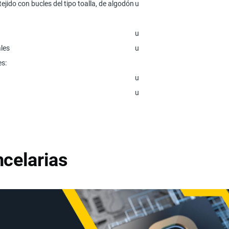
ejido con bucles del tipo toalla, de algodón
u
u
ales
u
es:
u
u
celarias