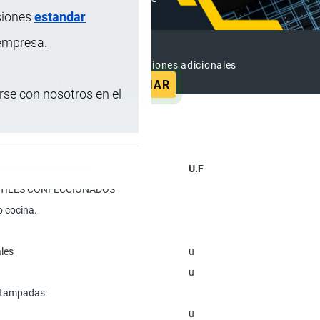
siones
estandar
 empresa.
SUSCRIPCIÓN PREMIUM
e contenido sin anuncios y funciones adicionales
SUSCRIBIRSE
ANUNCIAR
se con nosotros en el
ión de la Mercancía
U.F
EXTILES CONFECCIONADOS
 cocina.
ales
u
u
stampadas:
u