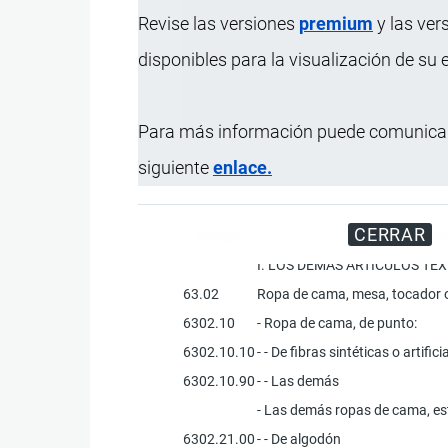
Revise las versiones
premium
y las ver
disponibles para la visualización de su
Disfrute d
Para más información puede comunicar
siguiente
enlace.
CERRAR
Código
Designac
I. LOS DEMÁS ARTÍCULOS T
63.02
Ropa de cama, mesa, tocador o
6302.10
- Ropa de cama, de punto:
6302.10.10
- - De fibras sintéticas o artifici
6302.10.90
- - Las demás
- Las demás ropas de cama, e
6302.21.00
- - De algodón