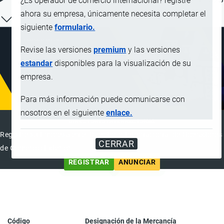
¿Es operador de comercio internacional? registre
ahora su empresa, únicamente necesita completar el
siguiente
formulario.
Revise las versiones
premium
y las versiones
estandar
disponibles para la visualización de su
empresa.
Para más información puede comunicarse con
nosotros en el siguiente
enlace.
DIRECTORIO INTERNACIONAL
Registre su Empresa en el Directorio Internacional de Operadores
CERRAR
de Comercio Exterior
REGISTRAR
ANUNCIAR
Código
Designación de la Mercancía