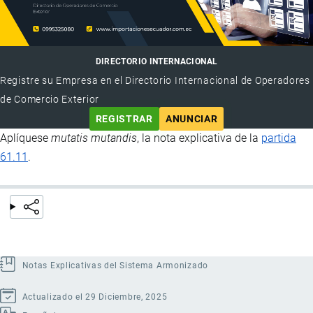
DIRECTORIO INTERNACIONAL
Registre su Empresa en el Directorio Internacional de Operadores
de Comercio Exterior
REGISTRAR
ANUNCIAR
Aplíquese
mutatis mutandis
, la nota explicativa de la
partida
61.11
.
Notas Explicativas del Sistema Armonizado
Actualizado el 29 Diciembre, 2025