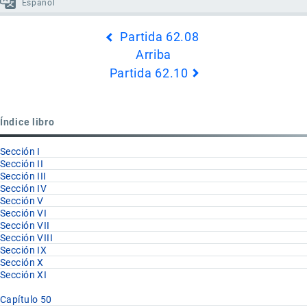
Español
Enlaces
Partida 62.08
transversales
Arriba
de
Partida 62.10
Book
para
Partida
Índice libro
62.09
Sección I
Sección II
Sección III
Sección IV
Sección V
Sección VI
Sección VII
Sección VIII
Sección IX
Sección X
Sección XI
Capítulo 50