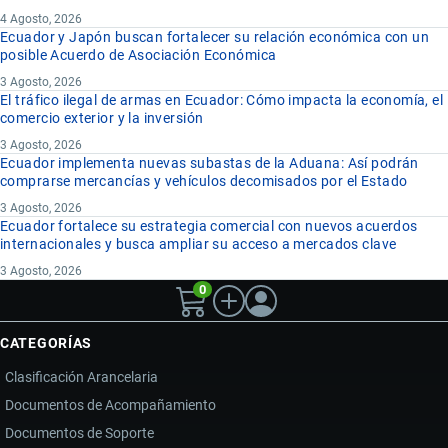
4 Agosto, 2026
Ecuador y Japón buscan fortalecer su relación económica con un
posible Acuerdo de Asociación Económica
3 Agosto, 2026
El tráfico ilegal de armas en Ecuador: Cómo impacta la economía, el
comercio exterior y la inversión
3 Agosto, 2026
Ecuador implementa nuevas subastas de la Aduana: Así podrán
comprarse mercancías y vehículos decomisados por el Estado
3 Agosto, 2026
Ecuador fortalece su estrategia comercial con nuevos acuerdos
internacionales y busca ampliar su acceso a mercados clave
3 Agosto, 2026
0
CATEGORÍAS
Clasificación Arancelaria
Documentos de Acompañamiento
Documentos de Soporte