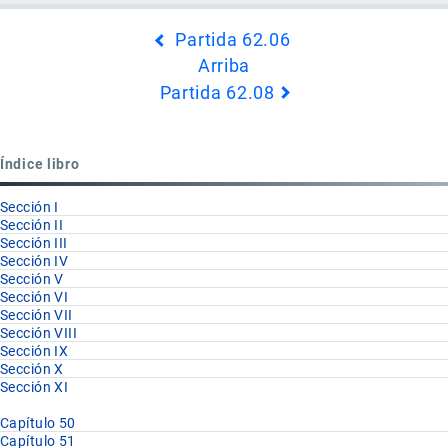
Enlaces
Partida 62.06
transversales
Arriba
de
Partida 62.08
Book
para
Partida
Índice libro
62.07
Sección I
Sección II
Sección III
Sección IV
Sección V
Sección VI
Sección VII
Sección VIII
Sección IX
Sección X
Sección XI
Capítulo 50
Capítulo 51