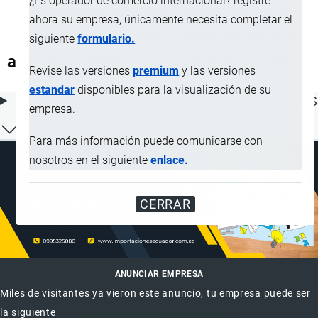
¿Es operador de comercio internacional? registre
camisones, pijamas, saltos de cama,
ahora su empresa, únicamente necesita completar el
albornoces de baño, batas de casa y
siguiente
formulario.
artículos similares, para mujeres o niñas
Revise las versiones
premium
y las versiones
estandar
disponibles para la visualización de su
ÍNDICE DE CONTENIDOS
empresa.
Para más información puede comunicarse con
nosotros en el siguiente
enlace.
CERRAR
ANUNCIAR EMPRESA
Miles de visitantes ya vieron este anuncio, tu empresa puede ser
la siguiente