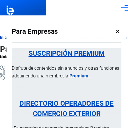
Pasar al contenido principal
Men
×
Para Empresas
Ruta
Inicio
Notas Explicativas del Sistema Armonizado
Sección XI
Capí
Partida 61.11
de
SUSCRIPCIÓN PREMIUM
Nota Explicativa
por
Importaciones …
, 20 Julio, 2024
navegación
2 MINUTOS
Disfrute de contenidos sin anuncios y otras funciones
9 VISTAS
adquiriendo una membresía
Premium.
Notas Explicativas
Clasificación Arancelaria
61.11 Prendas y complementos
DIRECTORIO OPERADORES DE
(accesorios), de vestir, de punto, para
COMERCIO EXTERIOR
bebés