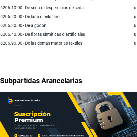
6206.10.00
- De seda o desperdicios de seda
u
6206.20.00
- De lana o pelo fino
u
6206.30.00
- De algodón
u
6206.40.00
- De fibras sintéticas o artificiales
u
6206.90.00
- De las demás materias textiles
u
Subpartidas Arancelarias