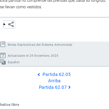
Esta partida no comprende las prendas que, dada su longitud,
se llevan como vestidos.
Notas Explicativas del Sistema Armonizado
Actualizado el 29 Diciembre, 2025
Español
Enlaces
Partida 62.05
transversales
Arriba
de
Partida 62.07
Book
para
Partida
Índice libro
62.06