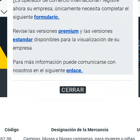
¿Es operador de comercio internacional? registre
ahora su empresa, únicamente necesita completar el
siguiente
formulario.
Revise las versiones
premium
y las versiones
estandar
disponibles para la visualización de su
empresa.
Para más información puede comunicarse con
nosotros en el siguiente
enlace.
SUSCRIPCIÓN PREMIUM
Disfrute de contenido sin anuncios y funciones adicionales
CERRAR
SUSCRIBIRSE
ANUNCIAR
Código
Designación de la Mercancía
U
62.06
Camisas, blusas y blusas camiseras, para mujeres o niñas.